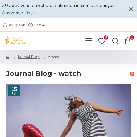
20 adet ve üzeri kalıcı oje alımında indirim kampanyası
Alışverişe Başla
GIRIŞ YAP
ÜYE OL
0
0
Journal Blog
Arama
Journal Blog - watch
15
Eyl