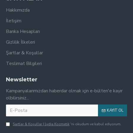
Hakkımızda
İletişim
Banka Hesapları
Gizlilik İlkeleri
Şartlar & Koşullar
Teslimat Bilgileri
Newsletter
Kampanyalarımızdan haberdar olmak için e-bülten'e kayır
olbilirsiniz...
KAYIT OL
Şartlar & Koşullar | Lydia Kozmetik
'ni okudum ve kabul ediyorum.