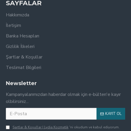
SAYFALAR
Hakkımızda
İletişim
Banka Hesapları
Gizlilik İlkeleri
Şartlar & Koşullar
Teslimat Bilgileri
Newsletter
Kampanyalarımızdan haberdar olmak için e-bülten'e kayır
olbilirsiniz...
KAYIT OL
Şartlar & Koşullar | Lydia Kozmetik
'ni okudum ve kabul ediyorum.