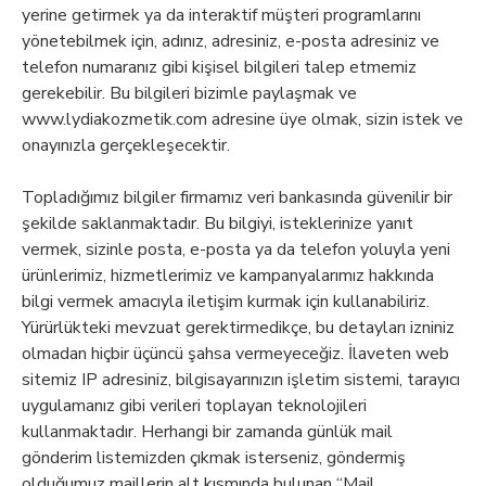
yerine getirmek ya da interaktif müşteri programlarını
yönetebilmek için, adınız, adresiniz, e-posta adresiniz ve
telefon numaranız gibi kişisel bilgileri talep etmemiz
gerekebilir. Bu bilgileri bizimle paylaşmak ve
www.lydiakozmetik.com adresine üye olmak, sizin istek ve
onayınızla gerçekleşecektir.
Topladığımız bilgiler firmamız veri bankasında güvenilir bir
şekilde saklanmaktadır. Bu bilgiyi, isteklerinize yanıt
vermek, sizinle posta, e-posta ya da telefon yoluyla yeni
ürünlerimiz, hizmetlerimiz ve kampanyalarımız hakkında
bilgi vermek amacıyla iletişim kurmak için kullanabiliriz.
Yürürlükteki mevzuat gerektirmedikçe, bu detayları izniniz
olmadan hiçbir üçüncü şahsa vermeyeceğiz. İlaveten web
sitemiz IP adresiniz, bilgisayarınızın işletim sistemi, tarayıcı
uygulamanız gibi verileri toplayan teknolojileri
kullanmaktadır. Herhangi bir zamanda günlük mail
gönderim listemizden çıkmak isterseniz, göndermiş
olduğumuz maillerin alt kısmında bulunan “Mail