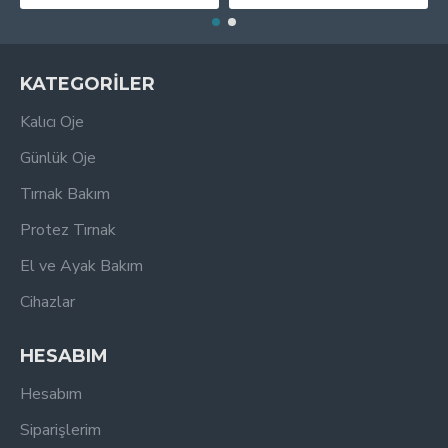
KATEGORİLER
Kalıcı Oje
Günlük Oje
Tırnak Bakım
Protez Tırnak
El ve Ayak Bakım
Cihazlar
HESABIM
Hesabım
Siparişlerim