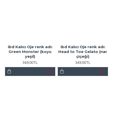
ibd Kalıcı Oje renk adı:
ibd Kalıcı Oje renk adı:
Green Monster (koyu
Head to Toe Gelato (nar
yeşil)
çiçeği)
349,00TL
349,00TL