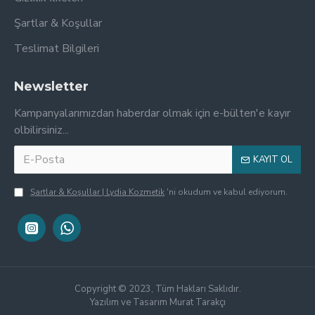
Şartlar & Koşullar
Teslimat Bilgileri
Newsletter
Kampanyalarımızdan haberdar olmak için e-bülten'e kayır
olbilirsiniz...
KAYIT OL
Şartlar & Koşullar | Lydia Kozmetik
'ni okudum ve kabul ediyorum.
Copyright © 2023, Tüm Hakları Saklıdır.
Yazılım ve Tasarım Murat Tarakçı