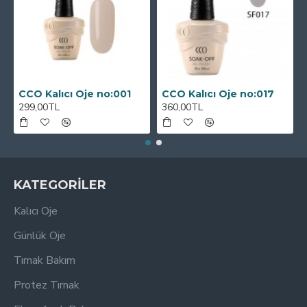
CCO Kalıcı Oje no:001
CCO Kalıcı Oje no:017
299,00TL
360,00TL
KATEGORİLER
Kalıcı Oje
Günlük Oje
Tırnak Bakım
Protez Tırnak