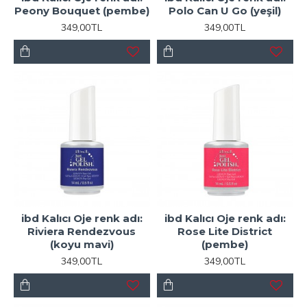
Peony Bouquet (pembe)
Polo Can U Go (yeşil)
349,00TL
349,00TL
ibd Kalıcı Oje renk adı:
ibd Kalıcı Oje renk adı:
Riviera Rendezvous
Rose Lite District
(koyu mavi)
(pembe)
349,00TL
349,00TL