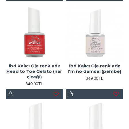
ibd Kalıcı Oje renk adı:
ibd Kalıcı Oje renk adı:
Head to Toe Gelato (nar
I'm no damsel (pembe)
çiçeği)
349,00TL
349,00TL