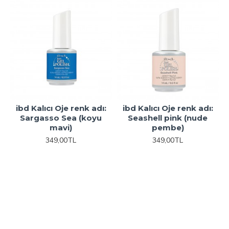
ibd Kalıcı Oje renk adı:
ibd Kalıcı Oje renk adı:
Sargasso Sea (koyu
Seashell pink (nude
mavi)
pembe)
349,00TL
349,00TL