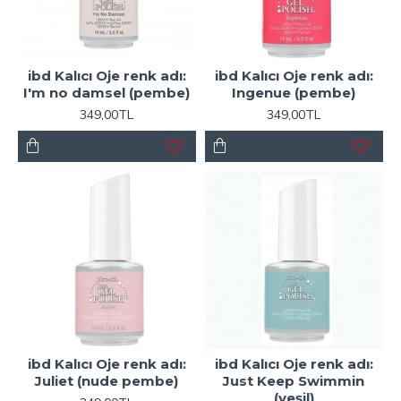
ibd Kalıcı Oje renk adı:
ibd Kalıcı Oje renk adı:
I'm no damsel (pembe)
Ingenue (pembe)
349,00TL
349,00TL
ibd Kalıcı Oje renk adı:
ibd Kalıcı Oje renk adı:
Juliet (nude pembe)
Just Keep Swimmin
(yeşil)