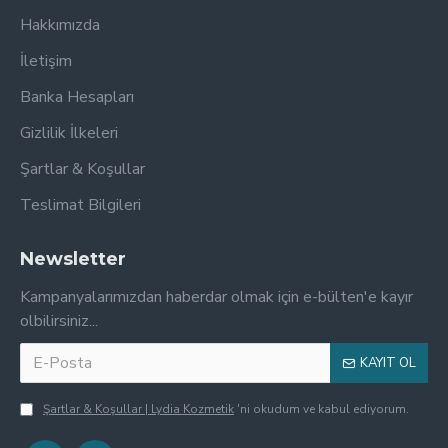
Hakkımızda
İletişim
Banka Hesapları
Gizlilik İlkeleri
Şartlar & Koşullar
Teslimat Bilgileri
Newsletter
Kampanyalarımızdan haberdar olmak için e-bülten'e kayır
olbilirsiniz...
KAYIT OL
Şartlar & Koşullar | Lydia Kozmetik
'ni okudum ve kabul ediyorum.