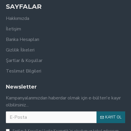
SAYFALAR
Hakkımızda
İletişim
Banka Hesapları
Gizlilik İlkeleri
Şartlar & Koşullar
Teslimat Bilgileri
Newsletter
Kampanyalarımızdan haberdar olmak için e-bülten'e kayır
olbilirsiniz...
KAYIT OL
Şartlar & Koşullar | Lydia Kozmetik
'ni okudum ve kabul ediyorum.