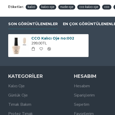
Etiketler:
kalici
kalıcı oje
nude oje
cco kalıcı oje
cco
SON GÖRÜNTÜLENENLER
EN ÇOK GÖRÜNTÜLENENL
CCO Kalıcı Oje no:002
299,00TL
KATEGORİLER
HESABIM
Kalıcı Oje
Hesabım
Günlük Oje
Siparişlerim
Tırnak Bakım
Sepetim
Protez Tırnak
Favorilerim