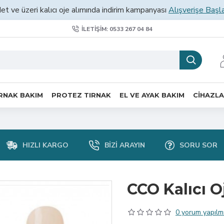
et ve üzeri kalıcı oje alımında indirim kampanyası
Alışverişe Başl
İLETIŞIM: 0533 267 04 84
RNAK BAKIM
PROTEZ TIRNAK
EL VE AYAK BAKIM
CİHAZL
HIZLI KARGO
BIZI ARAYIN
SORU SOR
CCO Kalıcı O
0 yorum yapılmı