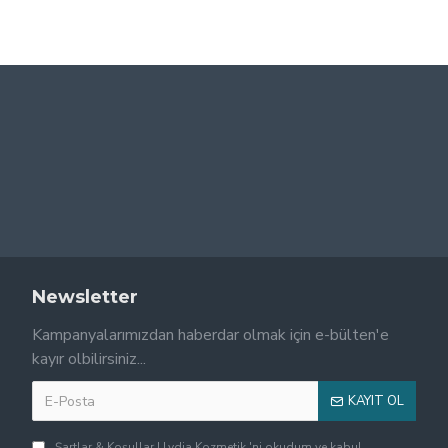
Newsletter
Kampanyalarımızdan haberdar olmak için e-bülten'e
kayır olbilirsiniz...
KAYIT OL
Şartlar & Koşullar | Lydia Kozmetik
'ni okudum ve kabul