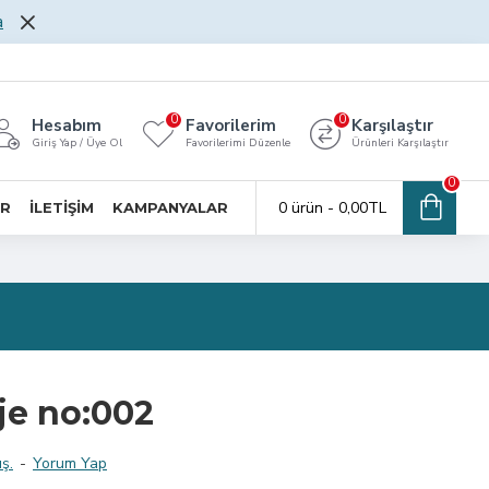
a
0
0
Hesabım
Favorilerim
Karşılaştır
Giriş Yap / Üye Ol
Favorilerimi Düzenle
Ürünleri Karşılaştır
0
0 ürün - 0,00TL
AR
İLETİŞİM
KAMPANYALAR
je no:002
ş.
-
Yorum Yap