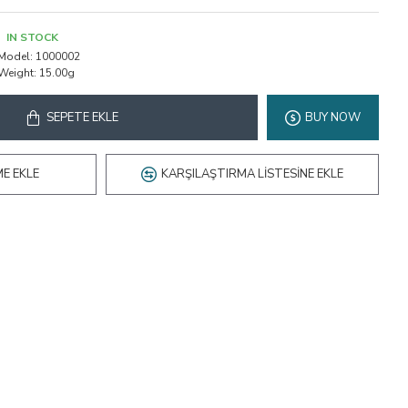
IN STOCK
Model:
1000002
Weight:
15.00g
SEPETE EKLE
BUY NOW
ME EKLE
KARŞILAŞTIRMA LISTESINE EKLE