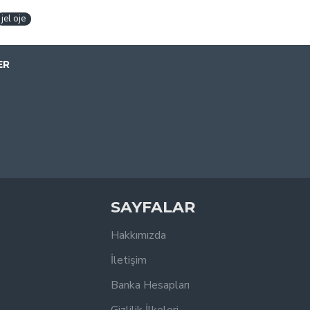
jel oje
ER
SAYFALAR
Hakkımızda
İletişim
Banka Hesapları