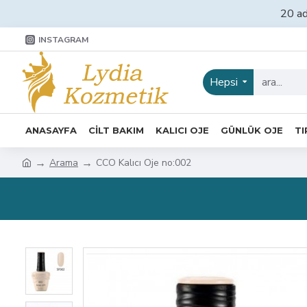
20 ad
INSTAGRAM
Hepsi
ANASAYFA
CİLT BAKIM
KALICI OJE
GÜNLÜK OJE
TI
Arama
CCO Kalıcı Oje no:002