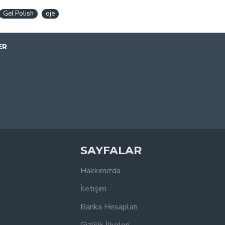
Gel Polish
oje
ER
SAYFALAR
Hakkımızda
İletişim
Banka Hesapları