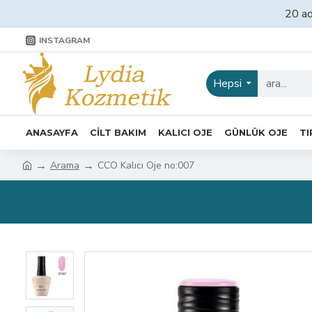
20 ad
INSTAGRAM
Hepsi
ANASAYFA
CİLT BAKIM
KALICI OJE
GÜNLÜK OJE
TI
Arama
CCO Kalıcı Oje no:007