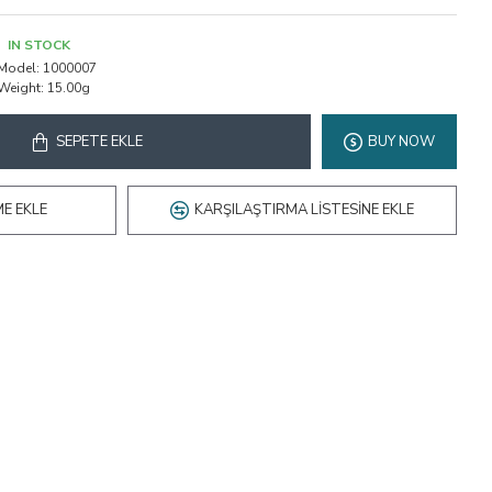
IN STOCK
Model:
1000007
Weight:
15.00g
SEPETE EKLE
BUY NOW
ME EKLE
KARŞILAŞTIRMA LISTESINE EKLE