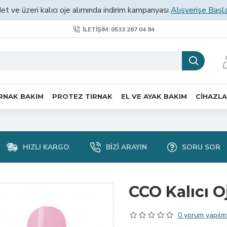
et ve üzeri kalıcı oje alımında indirim kampanyası
Alışverişe Başl
İLETIŞIM: 0533 267 04 84
RNAK BAKIM
PROTEZ TIRNAK
EL VE AYAK BAKIM
CİHAZL
HIZLI KARGO
BIZI ARAYIN
SORU SOR
CCO Kalıcı O
0 yorum yapılmı