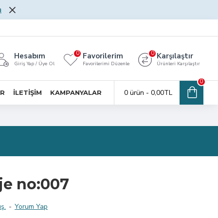
a
0
0
Hesabım
Favorilerim
Karşılaştır
Giriş Yap / Üye Ol
Favorilerimi Düzenle
Ürünleri Karşılaştır
0
0 ürün - 0,00TL
AR
İLETİŞİM
KAMPANYALAR
je no:007
ş.
-
Yorum Yap