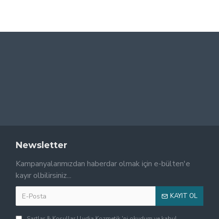
Newsletter
Kampanyalarımızdan haberdar olmak için e-bülten'e
kayır olbilirsiniz...
KAYIT OL
Şartlar & Koşullar | Lydia Kozmetik
'ni okudum ve kabul