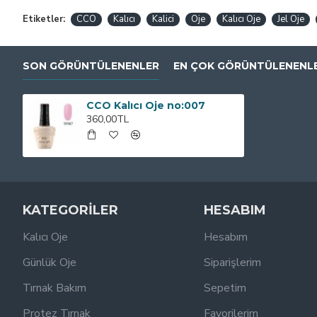
Etiketler:
CCO
Kalıcı
Kalici
Oje
Kalıcı Oje
Jel Oje
SON GÖRÜNTÜLENENLER
EN ÇOK GÖRÜNTÜLENENL
CCO Kalıcı Oje no:007
360,00TL
KATEGORİLER
HESABIM
Kalıcı Oje
Hesabım
Günlük Oje
Siparişlerim
Tırnak Bakım
Sepetim
Protez Tırnak
Favorilerim