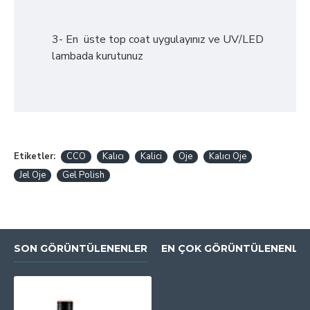
3- En üste top coat uygulayınız ve UV/LED
lambada kurutunuz
Etiketler:
CCO
Kalıcı
Kalici
Oje
Kalıcı Oje
Jel Oje
Gel Polish
SON GÖRÜNTÜLENENLER
EN ÇOK GÖRÜNTÜLENENLE