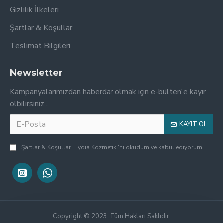
Gizlilik İlkeleri
Şartlar & Koşullar
Teslimat Bilgileri
Newsletter
Kampanyalarımızdan haberdar olmak için e-bülten'e kayır
olbilirsiniz...
KAYIT OL
Şartlar & Koşullar | Lydia Kozmetik
'ni okudum ve kabul ediyorum.
Copyright © 2023, Tüm Hakları Saklıdır.