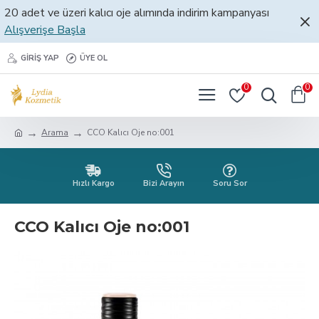
20 adet ve üzeri kalıcı oje alımında indirim kampanyası
Alışverişe Başla
GIRIŞ YAP
ÜYE OL
0
0
Arama
CCO Kalıcı Oje no:001
Hızlı Kargo
Bizi Arayın
Soru Sor
CCO Kalıcı Oje no:001