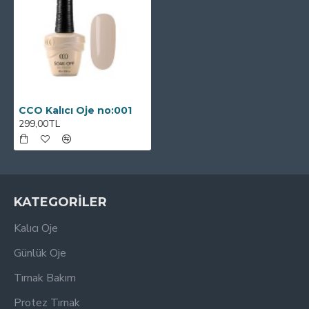
CCO Kalıcı Oje no:001
299,00TL
KATEGORİLER
Kalıcı Oje
Günlük Oje
Tırnak Bakım
Protez Tırnak