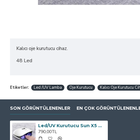
Kalıcı oje kurutucu cihaz.
48 Led
Etiketler:
Led /UV Lamba
Oje Kurutucu
Kalıcı Oje Kurutucu Ci
SON GÖRÜNTÜLENENLER
EN ÇOK GÖRÜNTÜLENENL
Led/UV Kurutucu Sun X5 Max.
790,00TL