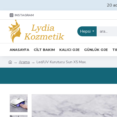
20 ad
INSTAGRAM
Hepsi
ANASAYFA
CİLT BAKIM
KALICI OJE
GÜNLÜK OJE
TI
Arama
Led/UV Kurutucu Sun X5 Max.