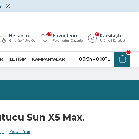
a
0
0
Hesabım
Favorilerim
Karşılaştır
Giriş Yap / Üye Ol
Favorilerimi Düzenle
Ürünleri Karşılaştır
0
0 ürün - 0,00TL
AR
İLETİŞİM
KAMPANYALAR
tucu Sun X5 Max.
ş.
-
Yorum Yap