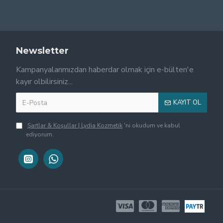
Newsletter
Kampanyalarımızdan haberdar olmak için e-bülten'e
kayır olbilirsiniz...
KAYIT OL
Şartlar & Koşullar | Lydia Kozmetik
'ni okudum ve kabul
ediyorum.