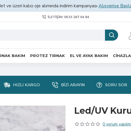
et ve üzeri kalıcı oje alımında indirim kampanyası
Alışverişe Başl
İLETIŞIM: 0533 267 04 84
RNAK BAKIM
PROTEZ TIRNAK
EL VE AYAK BAKIM
CİHAZL
HIZLI KARGO
BIZI ARAYIN
SORU SOR
Led/UV Kuru
0 yorum yapılmı