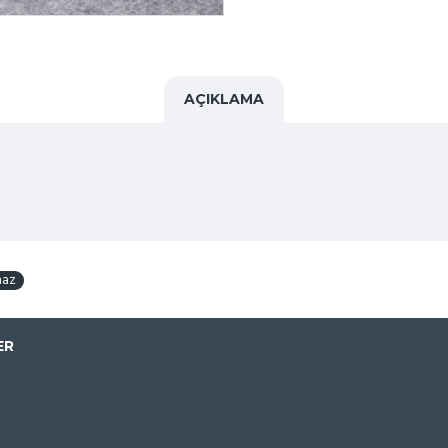
AÇIKLAMA
haz
ER