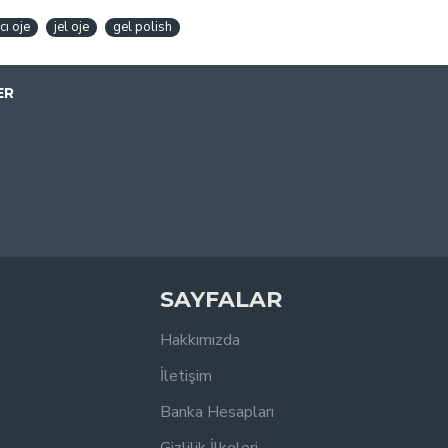
cı oje
jel oje
gel polish
ER
SAYFALAR
Hakkımızda
İletişim
Banka Hesapları