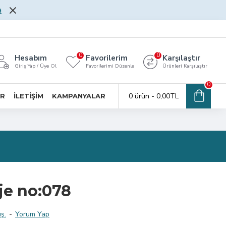
a
0
0
Hesabım
Favorilerim
Karşılaştır
Giriş Yap / Üye Ol
Favorilerimi Düzenle
Ürünleri Karşılaştır
0
0 ürün - 0,00TL
AR
İLETİŞİM
KAMPANYALAR
je no:078
ş.
-
Yorum Yap