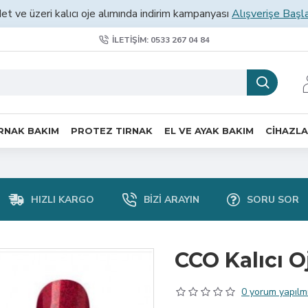
et ve üzeri kalıcı oje alımında indirim kampanyası
Alışverişe Başl
İLETIŞIM: 0533 267 04 84
RNAK BAKIM
PROTEZ TIRNAK
EL VE AYAK BAKIM
CİHAZL
HIZLI KARGO
BIZI ARAYIN
SORU SOR
CCO Kalıcı O
0 yorum yapılmı