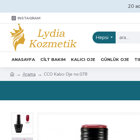
20 ad
INSTAGRAM
Hepsi
ANASAYFA
CİLT BAKIM
KALICI OJE
GÜNLÜK OJE
TI
Arama
CCO Kalıcı Oje no:078