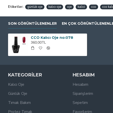
Etiketler:
günlük oje
kalıcı oje
oje
kalici
cco
cco kalı
SON GÖRÜNTÜLENENLER
EN ÇOK GÖRÜNTÜLENENL
CCO Kalıcı Oje no:078
360,00TL
KATEGORİLER
HESABIM
Kalıcı Oje
Hesabım
Günlük Oje
Siparişlerim
Tırnak Bakım
Sepetim
Protez Tırnak
Favorilerim