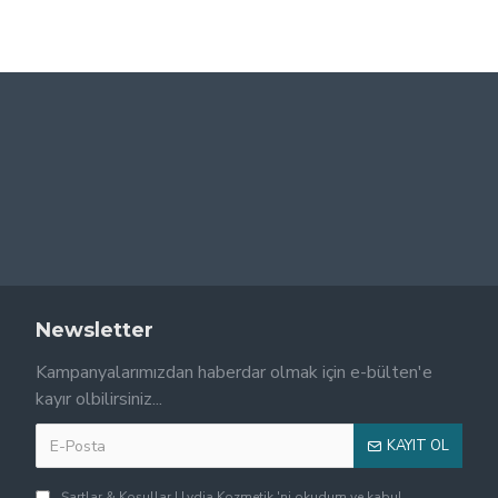
Newsletter
Kampanyalarımızdan haberdar olmak için e-bülten'e
kayır olbilirsiniz...
KAYIT OL
Şartlar & Koşullar | Lydia Kozmetik
'ni okudum ve kabul