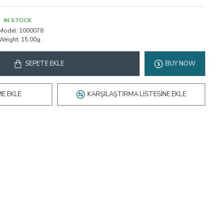
IN STOCK
Model:
1000078
Weight:
15.00g
SEPETE EKLE
BUY NOW
ME EKLE
KARŞILAŞTIRMA LISTESINE EKLE