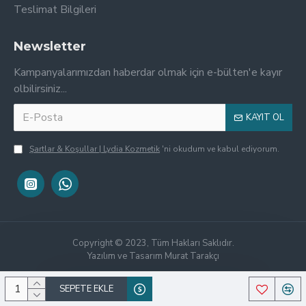
Teslimat Bilgileri
Newsletter
Kampanyalarımızdan haberdar olmak için e-bülten'e kayır
olbilirsiniz...
KAYIT OL
Şartlar & Koşullar | Lydia Kozmetik
'ni okudum ve kabul ediyorum.
Copyright © 2023, Tüm Hakları Saklıdır.
Yazılım ve Tasarım Murat Tarakçı
SEPETE EKLE