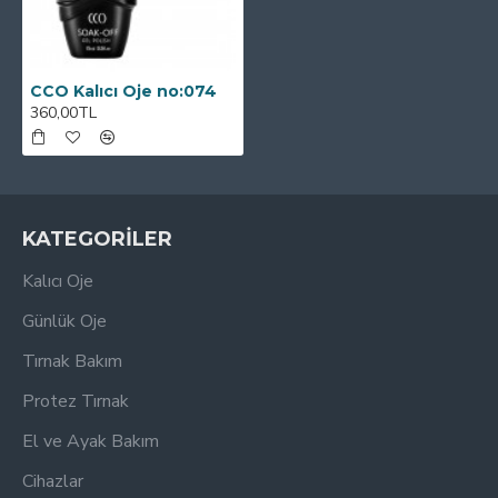
CCO Kalıcı Oje no:074
360,00TL
KATEGORİLER
Kalıcı Oje
Günlük Oje
Tırnak Bakım
Protez Tırnak
El ve Ayak Bakım
Cihazlar