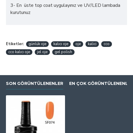
3- En üste top coat uygulayınız ve UV/LED lambada
kurutunuz
Etiketler:
günlük oje
kalıcı oje
oje
kalici
cco
cco kalıcı oje
jel oje
gel polish
SON GÖRÜNTÜLENENLER
EN ÇOK GÖRÜNTÜLENENLE