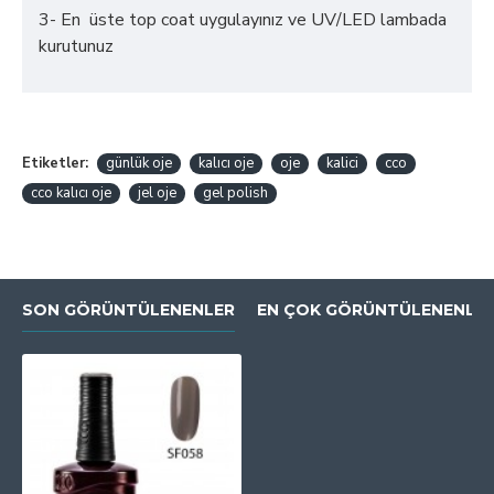
3- En üste top coat uygulayınız ve UV/LED lambada
kurutunuz
Etiketler:
günlük oje
kalıcı oje
oje
kalici
cco
cco kalıcı oje
jel oje
gel polish
SON GÖRÜNTÜLENENLER
EN ÇOK GÖRÜNTÜLENENLE