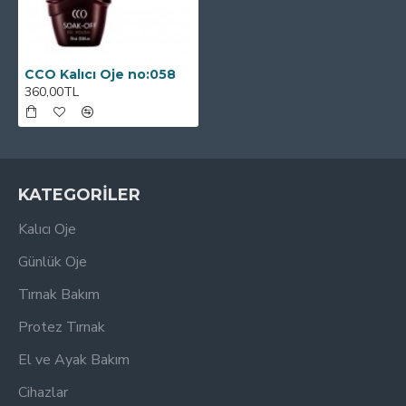
CCO Kalıcı Oje no:058
360,00TL
KATEGORİLER
Kalıcı Oje
Günlük Oje
Tırnak Bakım
Protez Tırnak
El ve Ayak Bakım
Cihazlar