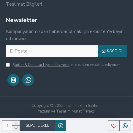
Teslimat Bilgileri
Newsletter
Kampanyalarımızdan haberdar olmak için e-bülten'e kayır
olbilirsiniz...
KAYIT OL
Şartlar & Koşullar | Lydia Kozmetik
'ni okudum ve kabul ediyorum.
Copyright © 2023, Tüm Hakları Saklıdır.
Yazılım ve Tasarım Murat Tarakçı
SEPETE EKLE