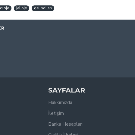
cı oje
jel oje
gel polish
ER
SAYFALAR
Hakkımızda
İletişim
Banka Hesapları