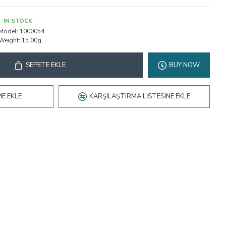
IN STOCK
Model:
1000054
Weight:
15.00g
SEPETE EKLE
BUY NOW
ME EKLE
KARŞILAŞTIRMA LISTESINE EKLE