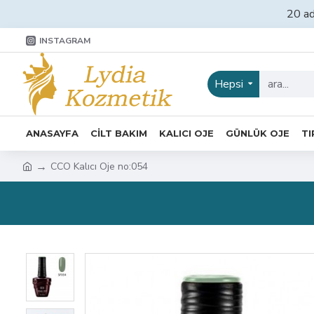
20 ad
INSTAGRAM
Hepsi
ANASAYFA
CİLT BAKIM
KALICI OJE
GÜNLÜK OJE
TI
CCO Kalıcı Oje no:054