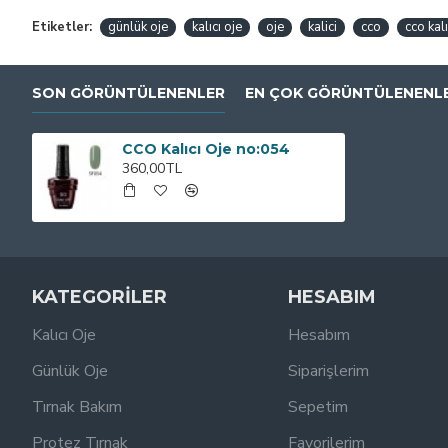
Etiketler:
günlük oje
kalıcı oje
oje
kalici
cco
cco kalı
SON GÖRÜNTÜLENENLER
EN ÇOK GÖRÜNTÜLENENL
CCO Kalıcı Oje no:054
360,00TL
KATEGORİLER
HESABIM
Kalıcı Oje
Hesabım
Günlük Oje
Siparişlerim
Tırnak Bakım
Sepetim
Protez Tırnak
Favorilerim