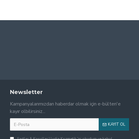
Newsletter
Kampanyalarımızdan haberdar olmak için e-bülten'e
kayır olbilirsiniz...
KAYIT OL
Şartlar & Koşullar | Lydia Kozmetik
'ni okudum ve kabul