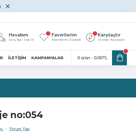
a
0
0
Hesabım
Favorilerim
Karşılaştır
Giriş Yap / Üye Ol
Favorilerimi Düzenle
Ürünleri Karşılaştır
0
0 ürün - 0,00TL
AR
İLETİŞİM
KAMPANYALAR
je no:054
ş.
-
Yorum Yap