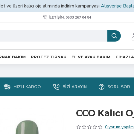
et ve üzeri kalıcı oje alımında indirim kampanyası
Alışverişe Başl
İLETIŞIM: 0533 267 04 84
RNAK BAKIM
PROTEZ TIRNAK
EL VE AYAK BAKIM
CİHAZL
HIZLI KARGO
BIZI ARAYIN
SORU SOR
CCO Kalıcı O
0 yorum yapılmı