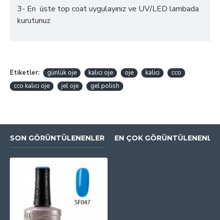
3- En üste top coat uygulayınız ve UV/LED lambada
kurutunuz
Etiketler:
günlük oje
kalıcı oje
oje
kalici
cco
cco kalıcı oje
jel oje
gel polish
SON GÖRÜNTÜLENENLER
EN ÇOK GÖRÜNTÜLENENLE