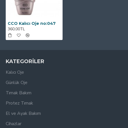
CCO Kalıcı Oje no:047
360,00TL
KATEGORİLER
Kalıcı Oje
Günlük Oje
Tırnak Bakım
Protez Tırnak
El ve Ayak Bakım
Cihazlar