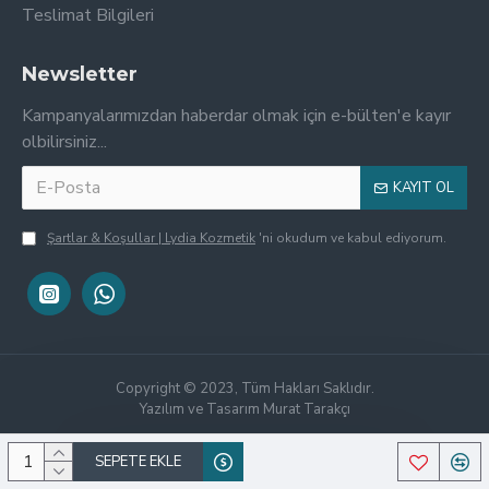
Teslimat Bilgileri
Newsletter
Kampanyalarımızdan haberdar olmak için e-bülten'e kayır
olbilirsiniz...
KAYIT OL
Şartlar & Koşullar | Lydia Kozmetik
'ni okudum ve kabul ediyorum.
Copyright © 2023, Tüm Hakları Saklıdır.
Yazılım ve Tasarım Murat Tarakçı
SEPETE EKLE