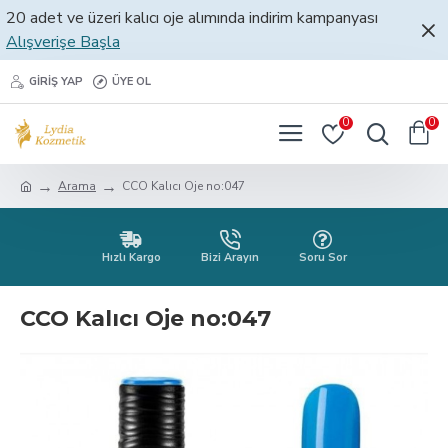
20 adet ve üzeri kalıcı oje alımında indirim kampanyası
Alışverişe Başla
GIRIŞ YAP
ÜYE OL
0
0
Arama
CCO Kalıcı Oje no:047
Hızlı Kargo
Bizi Arayın
Soru Sor
CCO Kalıcı Oje no:047