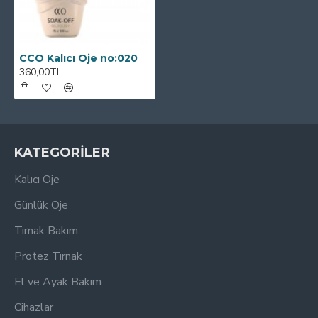
CCO Kalıcı Oje no:020
360,00TL
KATEGORİLER
Kalıcı Oje
Günlük Oje
Tırnak Bakım
Protez Tırnak
El ve Ayak Bakım
Cihazlar