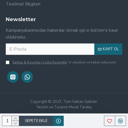
Teslimat Bilgileri
Newsletter
Kampanyalarımızdan haberdar olmak için e-bülten'e kayır
olbilirsiniz...
KAYIT OL
Şartlar & Koşullar | Lydia Kozmetik
'ni okudum ve kabul ediyorum.
Copyright © 2023, Tüm Hakları Saklıdır.
Yazılım ve Tasarım Murat Tarakçı
SEPETE EKLE