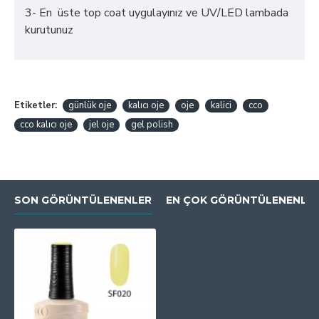
3- En üste top coat uygulayınız ve UV/LED lambada
kurutunuz
Etiketler:
günlük oje
kalıcı oje
oje
kalici
cco
cco kalıcı oje
jel oje
gel polish
SON GÖRÜNTÜLENENLER
EN ÇOK GÖRÜNTÜLENENLE