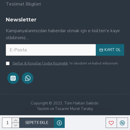
Teslimat Bilgileri
Newsletter
Kampanyalarımızdan haberdar olmak için e-bülten'e kayır
olbilirsiniz...
KAYIT OL
Şartlar & Koşullar | Lydia Kozmetik
'ni okudum ve kabul ediyorum.
Copyright © 2023, Tüm Hakları Saklıdır.
Yazılım ve Tasarım Murat Tarakçı
SEPETE EKLE