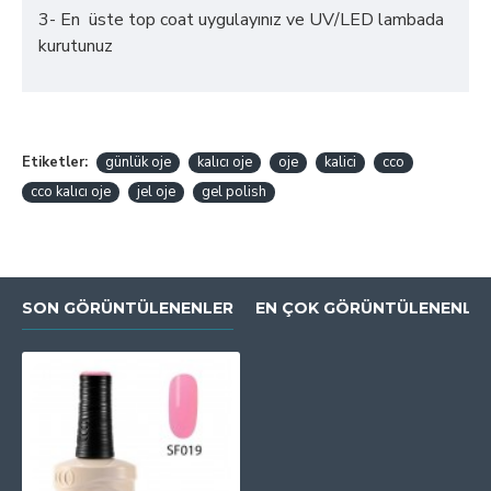
3- En üste top coat uygulayınız ve UV/LED lambada
kurutunuz
Etiketler:
günlük oje
kalıcı oje
oje
kalici
cco
cco kalıcı oje
jel oje
gel polish
SON GÖRÜNTÜLENENLER
EN ÇOK GÖRÜNTÜLENENLE