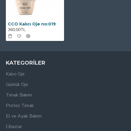
CCO Kalıcı Oje no:019
360,00TL
KATEGORİLER
Kalıcı Oje
Günlük Oje
Tırnak Bakım
Protez Tırnak
El ve Ayak Bakım
Cihazlar