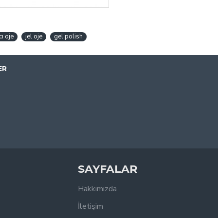
cı oje
jel oje
gel polish
ER
SAYFALAR
Hakkımızda
İletişim