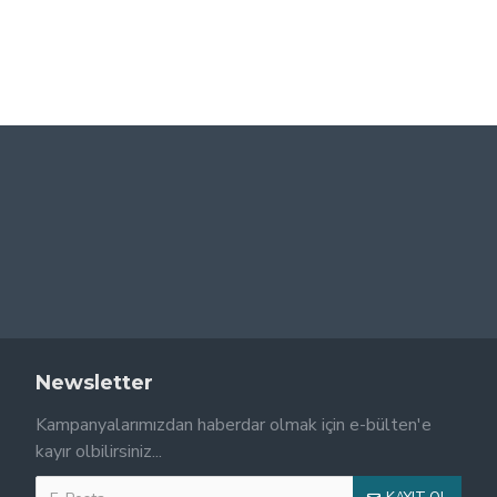
Newsletter
Kampanyalarımızdan haberdar olmak için e-bülten'e
kayır olbilirsiniz...