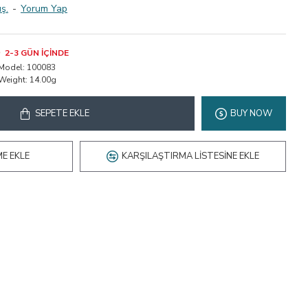
ş.
-
Yorum Yap
2-3 GÜN IÇINDE
Model:
100083
Weight:
14.00g
SEPETE EKLE
BUY NOW
ME EKLE
KARŞILAŞTIRMA LISTESINE EKLE