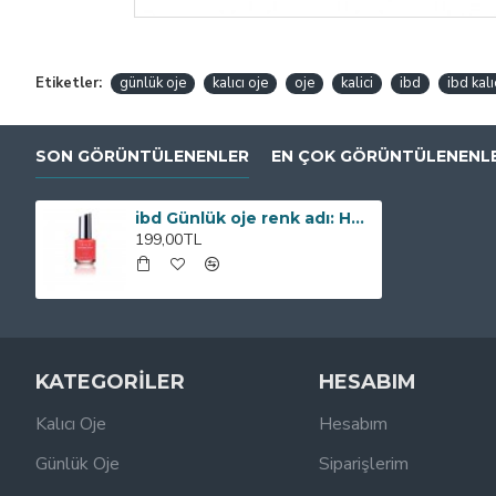
Etiketler:
günlük oje
kalıcı oje
oje
kalici
ibd
ibd kalı
SON GÖRÜNTÜLENENLER
EN ÇOK GÖRÜNTÜLENENL
ibd Günlük oje renk adı: Head to Toe Gelato (kırmızı)
199,00TL
KATEGORİLER
HESABIM
Kalıcı Oje
Hesabım
Günlük Oje
Siparişlerim