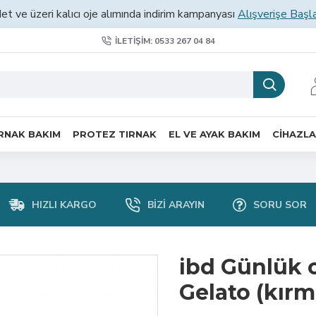
et ve üzeri kalıcı oje alımında indirim kampanyası
Alışverişe Başl
İLETIŞIM: 0533 267 04 84
RNAK BAKIM
PROTEZ TIRNAK
EL VE AYAK BAKIM
CİHAZL
HIZLI KARGO
BIZI ARAYIN
SORU SOR
ibd Günlük o
Gelato (kırmı