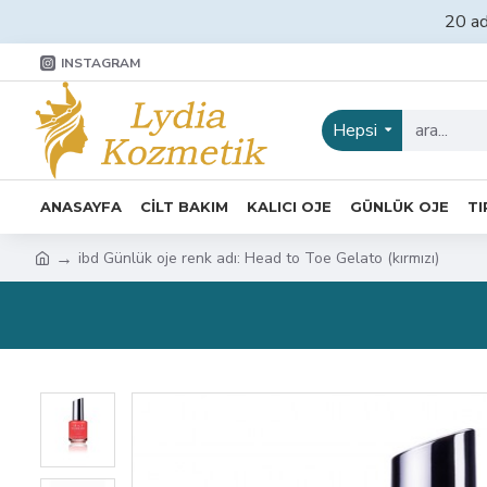
20 ad
INSTAGRAM
Hepsi
ANASAYFA
CİLT BAKIM
KALICI OJE
GÜNLÜK OJE
TI
ibd Günlük oje renk adı: Head to Toe Gelato (kırmızı)