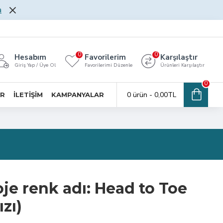
a
0
0
Hesabım
Favorilerim
Karşılaştır
Giriş Yap / Üye Ol
Favorilerimi Düzenle
Ürünleri Karşılaştır
0
0 ürün - 0,00TL
AR
İLETİŞİM
KAMPANYALAR
je renk adı: Head to Toe
zı)