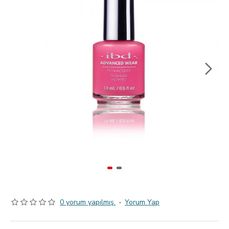
0 yorum yapılmış.
-
Yorum Yap