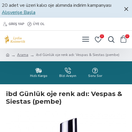
20 adet ve üzeri kalıcı oje alımında indirim kampanyası
Alışverişe Başla
GIRIŞ YAP
ÜYE OL
0
0
Arama
ibd Günlük oje renk adı: Vespas & Siestas (pembe)
Hızlı Kargo
Bizi Arayın
Soru Sor
ibd Günlük oje renk adı: Vespas &
Siestas (pembe)