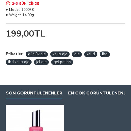
2-3 GÜN IÇINDE
Model:
100078
Weight:
14.00g
199,00TL
Etiketler:
günlük oje
kalıcı oje
oje
kalici
ibd
ibd kalıcı oje
jel oje
gel polish
SON GÖRÜNTÜLENENLER
EN ÇOK GÖRÜNTÜLENENLE