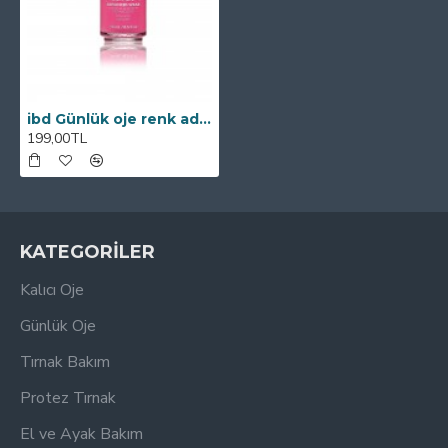
ibd Günlük oje renk adı: Vespas & Siestas (pembe)
199,00TL
KATEGORİLER
Kalıcı Oje
Günlük Oje
Tırnak Bakım
Protez Tırnak
El ve Ayak Bakım