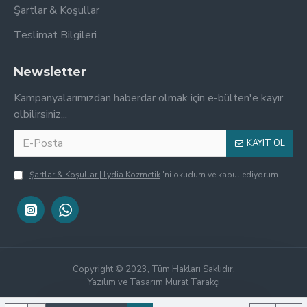
Şartlar & Koşullar
Teslimat Bilgileri
Newsletter
Kampanyalarımızdan haberdar olmak için e-bülten'e kayır
olbilirsiniz...
KAYIT OL
Şartlar & Koşullar | Lydia Kozmetik
'ni okudum ve kabul ediyorum.
Copyright © 2023, Tüm Hakları Saklıdır.
Yazılım ve Tasarım Murat Tarakçı