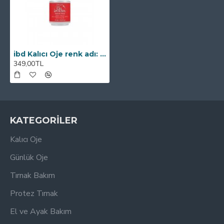
ibd Kalıcı Oje renk adı: Sunset Strip (kırmızı)
349,00TL
KATEGORİLER
Kalıcı Oje
Günlük Oje
Tırnak Bakım
Protez Tırnak
El ve Ayak Bakım