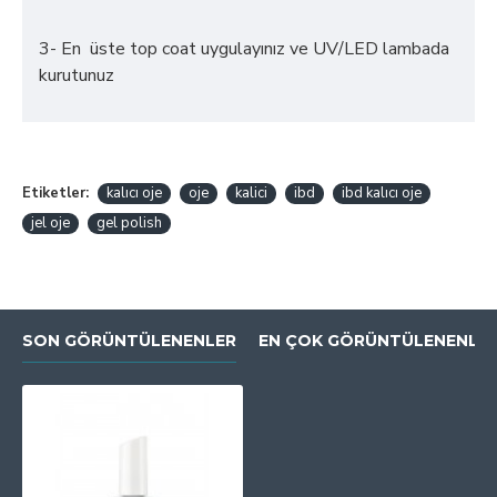
3- En üste top coat uygulayınız ve UV/LED lambada
kurutunuz
Etiketler:
kalıcı oje
oje
kalici
ibd
ibd kalıcı oje
jel oje
gel polish
SON GÖRÜNTÜLENENLER
EN ÇOK GÖRÜNTÜLENENLE