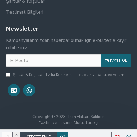
Şartlar & Koşullar
Teslimat Bilgileri
Newsletter
Kampanyalarımızdan haberdar olmak için e-bülten'e kayır
olbilirsiniz...
KAYIT OL
Şartlar & Koşullar | Lydia Kozmetik
'ni okudum ve kabul ediyorum.
Copyright © 2023, Tüm Hakları Saklıdır.
Yazılım ve Tasarım Murat Tarakçı