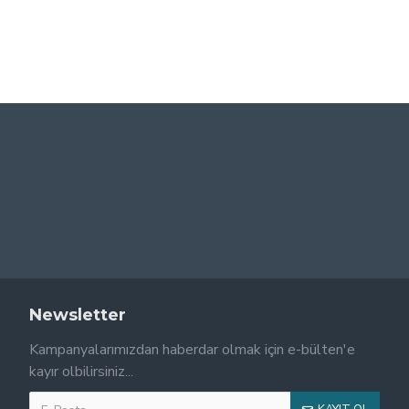
Newsletter
Kampanyalarımızdan haberdar olmak için e-bülten'e
kayır olbilirsiniz...