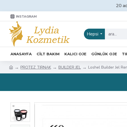
20 ad
INSTAGRAM
Hepsi
ANASAYFA
CİLT BAKIM
KALICI OJE
GÜNLÜK OJE
TI
PROTEZ TIRNAK
BUILDER JEL
Loshel Builder Jel Ren