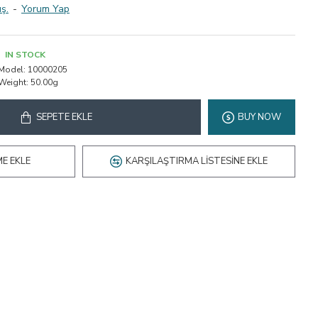
ş.
-
Yorum Yap
IN STOCK
Model:
10000205
Weight:
50.00g
SEPETE EKLE
BUY NOW
ME EKLE
KARŞILAŞTIRMA LISTESINE EKLE