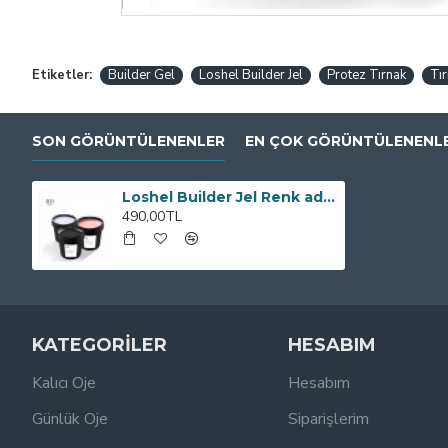
Etiketler:
Builder Gel
Loshel Builder Jel
Protez Tırnak
Tı
SON GÖRÜNTÜLENENLER
EN ÇOK GÖRÜNTÜLENENL
Loshel Builder Jel Renk adı: Clear (Şeffaf)
490,00TL
KATEGORİLER
HESABIM
Kalıcı Oje
Hesabım
Günlük Oje
Siparişlerim