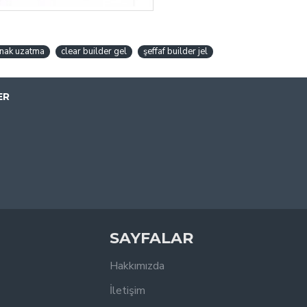
rnak uzatma
clear builder gel
şeffaf builder jel
ER
SAYFALAR
Hakkımızda
İletişim