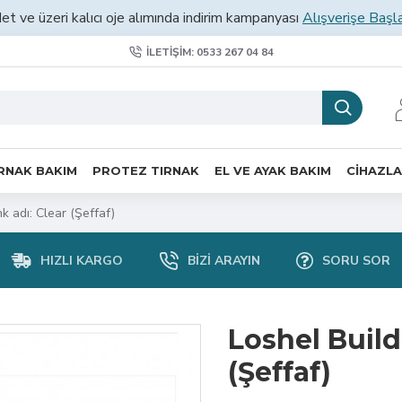
et ve üzeri kalıcı oje alımında indirim kampanyası
Alışverişe Başl
İLETIŞIM: 0533 267 04 84
RNAK BAKIM
PROTEZ TIRNAK
EL VE AYAK BAKIM
CİHAZL
k adı: Clear (Şeffaf)
HIZLI KARGO
BIZI ARAYIN
SORU SOR
Loshel Build
(Şeffaf)