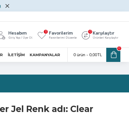
a
0
0
Hesabım
Favorilerim
Karşılaştır
Giriş Yap / Üye Ol
Favorilerimi Düzenle
Ürünleri Karşılaştır
0
0 ürün - 0,00TL
AR
İLETİŞİM
KAMPANYALAR
er Jel Renk adı: Clear