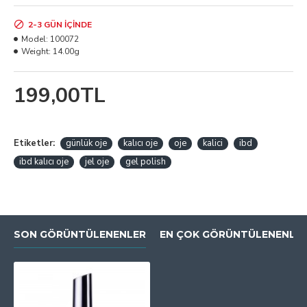
2-3 GÜN IÇINDE
Model:
100072
Weight:
14.00g
199,00TL
Etiketler:
günlük oje
kalıcı oje
oje
kalici
ibd
ibd kalıcı oje
jel oje
gel polish
SON GÖRÜNTÜLENENLER
EN ÇOK GÖRÜNTÜLENENLE