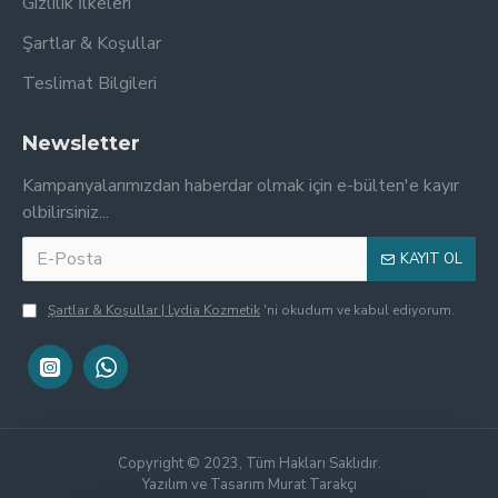
Gizlilik İlkeleri
Şartlar & Koşullar
Teslimat Bilgileri
Newsletter
Kampanyalarımızdan haberdar olmak için e-bülten'e kayır
olbilirsiniz...
KAYIT OL
Şartlar & Koşullar | Lydia Kozmetik
'ni okudum ve kabul ediyorum.
Copyright © 2023, Tüm Hakları Saklıdır.
Yazılım ve Tasarım Murat Tarakçı