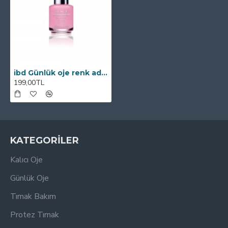
ibd Günlük oje renk adı: Funny Bone (pembe)
199,00TL
KATEGORİLER
Kalıcı Oje
Günlük Oje
Tırnak Bakım
Protez Tırnak