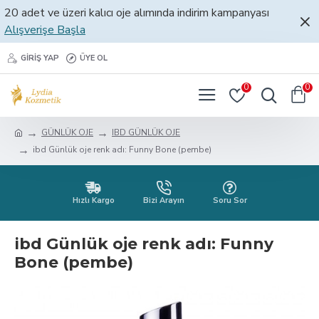
20 adet ve üzeri kalıcı oje alımında indirim kampanyası
Alışverişe Başla
GIRIŞ YAP
ÜYE OL
0
0
GÜNLÜK OJE
IBD GÜNLÜK OJE
ibd Günlük oje renk adı: Funny Bone (pembe)
Hızlı Kargo
Bizi Arayın
Soru Sor
ibd Günlük oje renk adı: Funny
Bone (pembe)