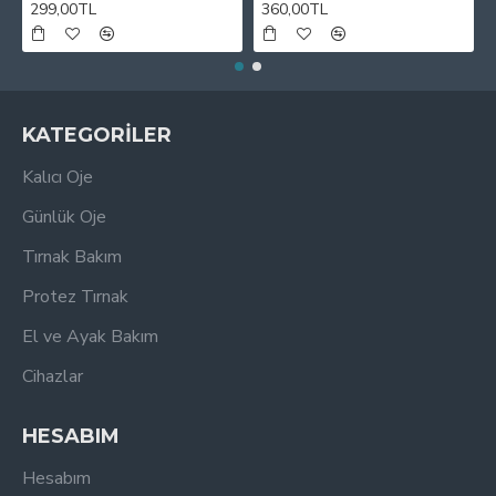
299,00TL
360,00TL
KATEGORİLER
Kalıcı Oje
Günlük Oje
Tırnak Bakım
Protez Tırnak
El ve Ayak Bakım
Cihazlar
HESABIM
Hesabım