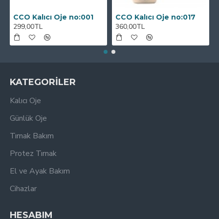
CCO Kalıcı Oje no:001
CCO Kalıcı Oje no:017
299,00TL
360,00TL
KATEGORİLER
Kalıcı Oje
Günlük Oje
Tırnak Bakım
Protez Tırnak
El ve Ayak Bakım
Cihazlar
HESABIM